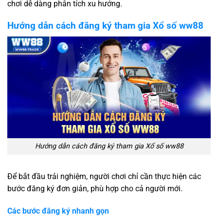
chơi dễ dàng phân tích xu hướng.
Hướng dẫn cách đăng ký tham gia Xổ số ww88
Hướng dẫn cách đăng ký tham gia Xổ số ww88
Để bắt đầu trải nghiệm, người chơi chỉ cần thực hiện các
bước đăng ký đơn giản, phù hợp cho cả người mới.
Các bước đăng ký nhanh gọn