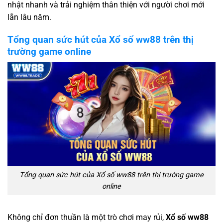
nhật nhanh và trải nghiệm thân thiện với người chơi mới
lẫn lâu năm.
Tổng quan sức hút của Xổ số ww88 trên thị
trường game online
Tổng quan sức hút của Xổ số ww88 trên thị trường game
online
Không chỉ đơn thuần là một trò chơi may rủi,
Xổ số ww88