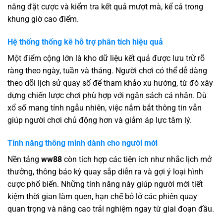
năng đặt cược và kiểm tra kết quả mượt mà, kể cả trong
khung giờ cao điểm.
Hệ thống thống kê hỗ trợ phân tích hiệu quả
Một điểm cộng lớn là kho dữ liệu kết quả được lưu trữ rõ
ràng theo ngày, tuần và tháng. Người chơi có thể dễ dàng
theo dõi lịch sử quay số để tham khảo xu hướng, từ đó xây
dựng chiến lược chơi phù hợp với ngân sách cá nhân. Dù
xổ số mang tính ngẫu nhiên, việc nắm bắt thông tin vẫn
giúp người chơi chủ động hơn và giảm áp lực tâm lý.
Tính năng thông minh dành cho người mới
Nền tảng
ww88
còn tích hợp các tiện ích như nhắc lịch mở
thưởng, thông báo kỳ quay sắp diễn ra và gợi ý loại hình
cược phổ biến. Những tính năng này giúp người mới tiết
kiệm thời gian làm quen, hạn chế bỏ lỡ các phiên quay
quan trọng và nâng cao trải nghiệm ngay từ giai đoạn đầu.