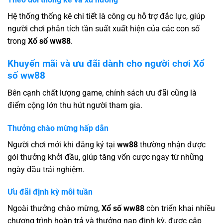
Hệ thống thống kê chi tiết là công cụ hỗ trợ đắc lực, giúp
người chơi phân tích tần suất xuất hiện của các con số
trong
Xổ số ww88
.
Khuyến mãi và ưu đãi dành cho người chơi Xổ
số ww88
Bên cạnh chất lượng game, chính sách ưu đãi cũng là
điểm cộng lớn thu hút người tham gia.
Thưởng chào mừng hấp dẫn
Người chơi mới khi đăng ký tại
ww88
thường nhận được
gói thưởng khởi đầu, giúp tăng vốn cược ngay từ những
ngày đầu trải nghiệm.
Ưu đãi định kỳ mỗi tuần
Ngoài thưởng chào mừng,
Xổ số ww88
còn triển khai nhiều
chương trình hoàn trả và thưởng nạp định kỳ, được cập